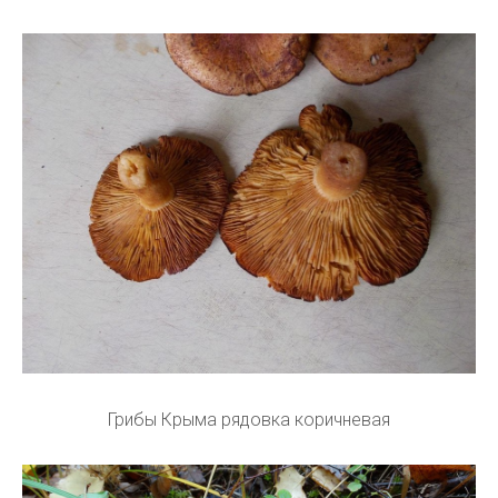
Грибы Крыма рядовка коричневая