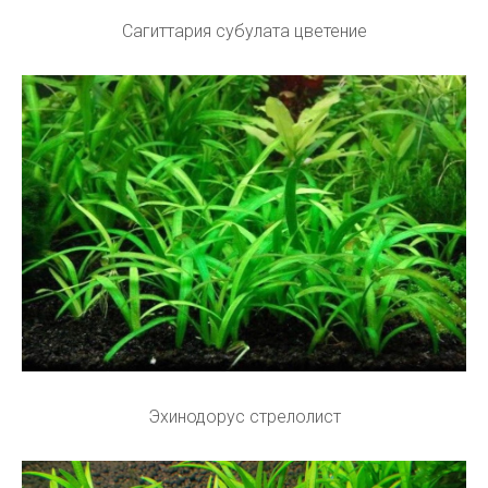
Сагиттария субулата цветение
Эхинодорус стрелолист