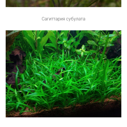
Сагиттария субулата