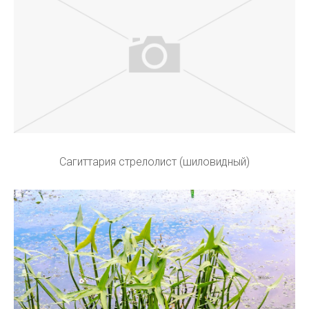
Сагиттария стрелолист (шиловидный)