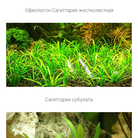
Офиопогон Сагиттария жестколистная
Сагиттария субулата