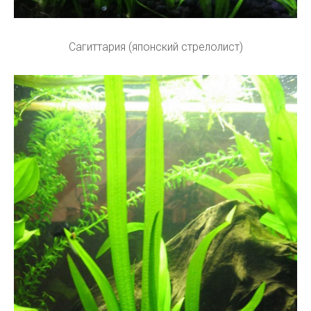
Сагиттария (японский стрелолист)