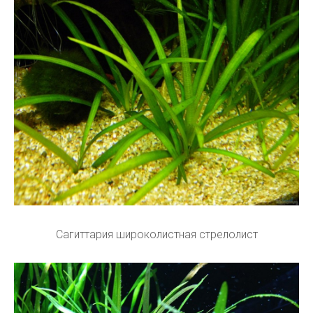
Сагиттария широколистная стрелолист