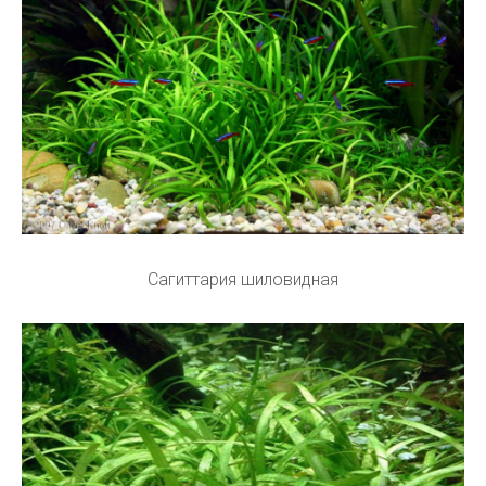
Сагиттария шиловидная