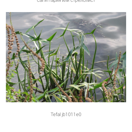
Сагиттария или стрелолист
Tefal jb1011e0