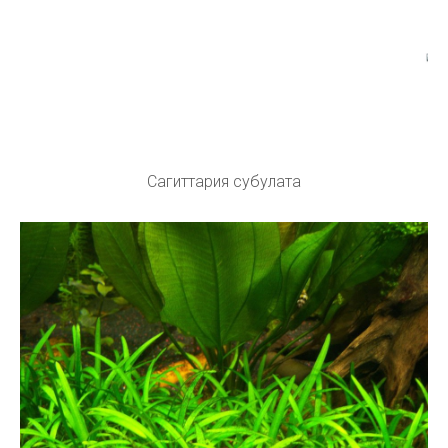
Сагиттария субулата