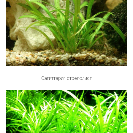
Сагиттария стрелолист