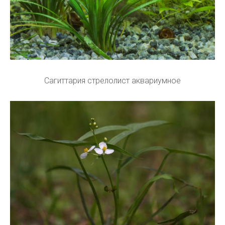
Сагиттария стрелолист аквариумное