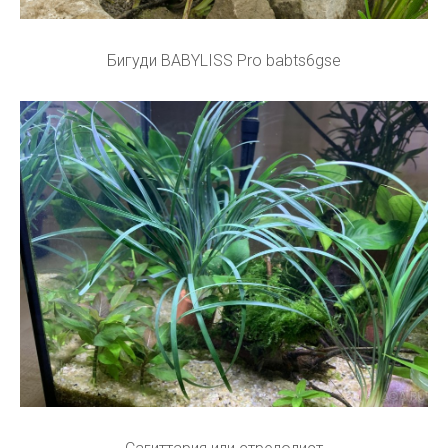
Бигуди BABYLISS Pro babts6gse