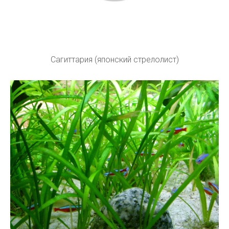
Сагиттария (японский стрелолист)