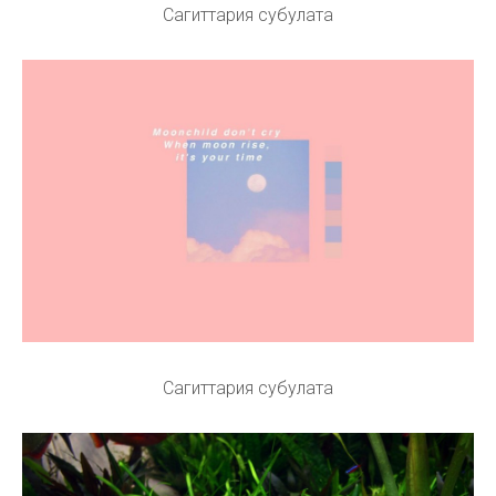
Сагиттария субулата
Сагиттария субулата