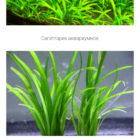
Сагиттария аквариумное