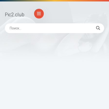
Pic2
.club