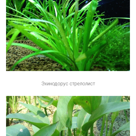
Эхинодорус стрелолист