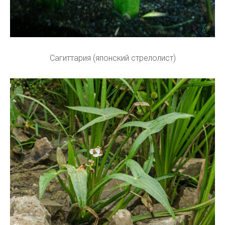
Сагиттария (японский стрелолист)