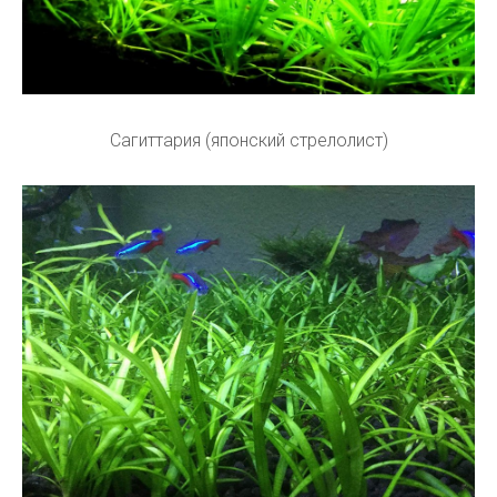
Сагиттария (японский стрелолист)