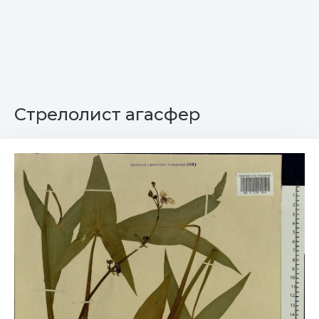
Стрелолист агасфер