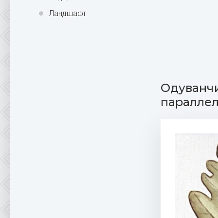
Ландшафт
Одуванчи
паралле