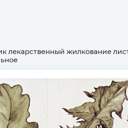
к лекарственный жилкование лист
льное