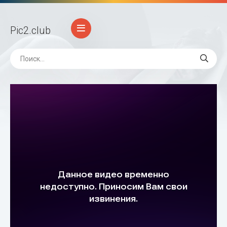
Pic2
.club