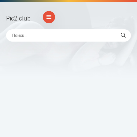
Pic2
.club