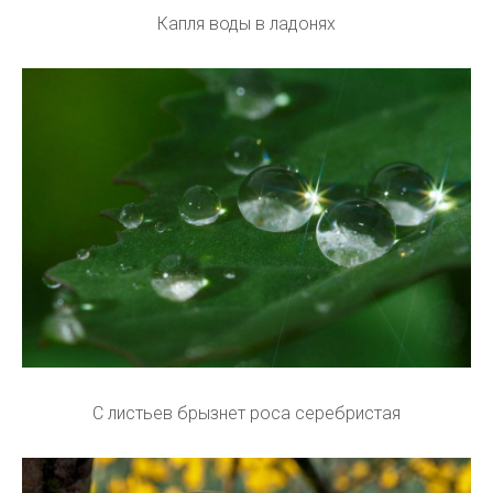
Капля воды в ладонях
С листьев брызнет роса серебристая