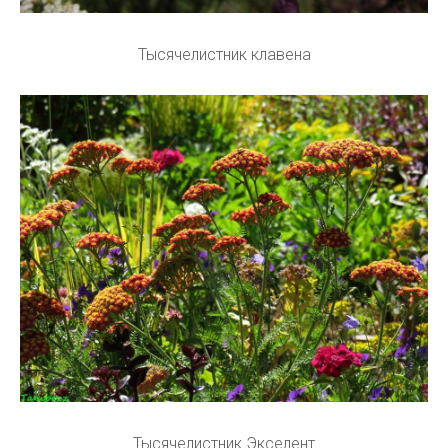
Тысячелистник клавена
Тысячелистник Экселент