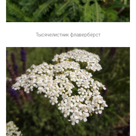
Тысячелистник флавербёрст