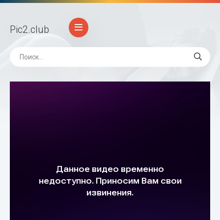
Pic2
.club