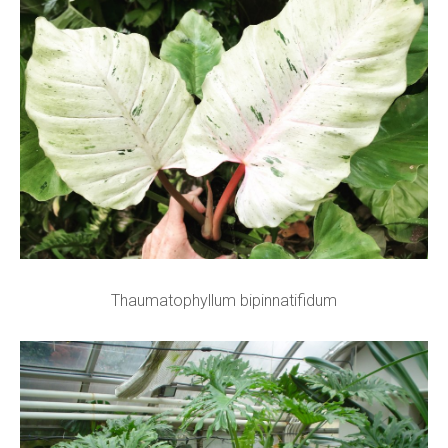
Thaumatophyllum bipinnatifidum