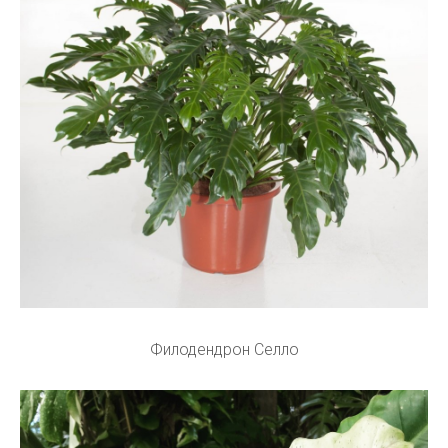
Филодендрон Селло