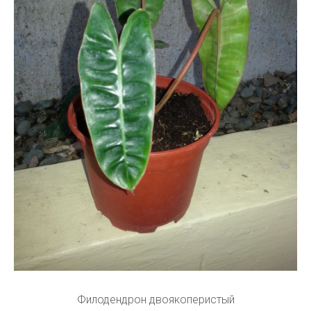
Филодендрон двоякоперистый