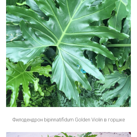
Филодендрон bipinnatifidum Golden Violin в горшке