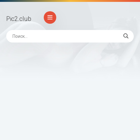
Pic2
.club