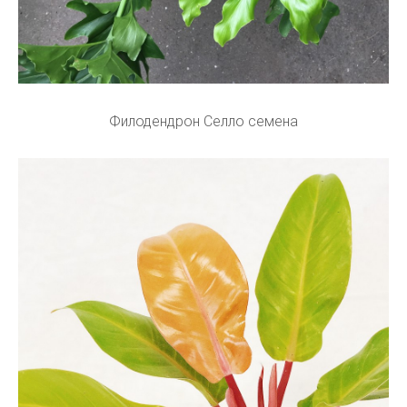
Филодендрон Селло семена