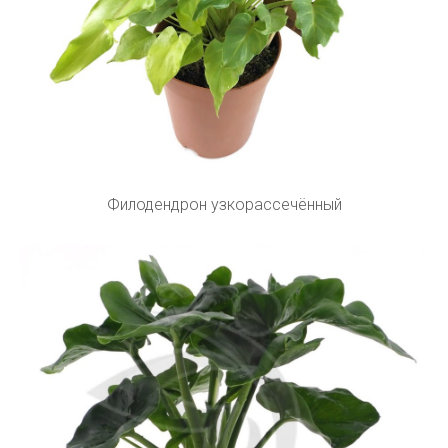
Филодендрон узкорассечённый