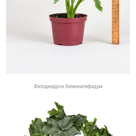
Филодендрон бипиннатифидум