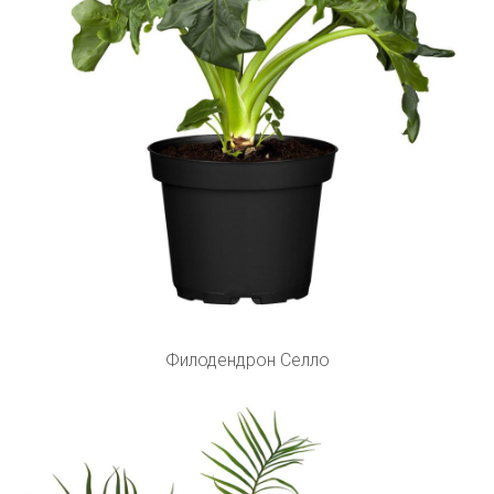
Филодендрон Селло