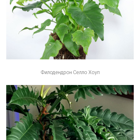
Филодендрон Селло Хоуп