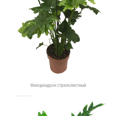
Филодендрон стрелолистный