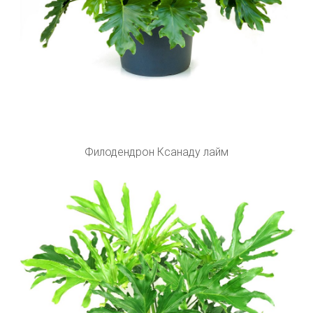
Филодендрон Ксанаду лайм