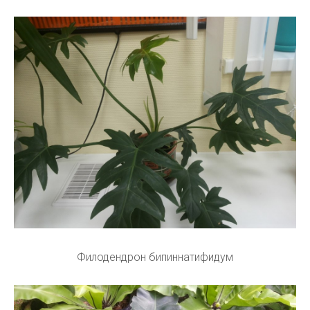
Филодендрон бипиннатифидум