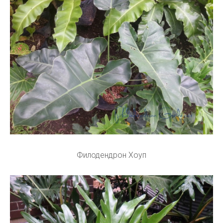
Филодендрон Хоуп