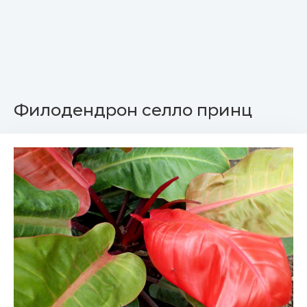
Филодендрон селло принц