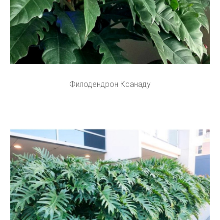
Филодендрон Ксанаду