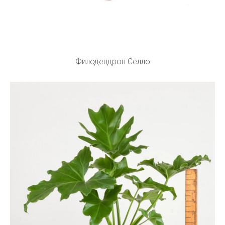
Филодендрон Селло