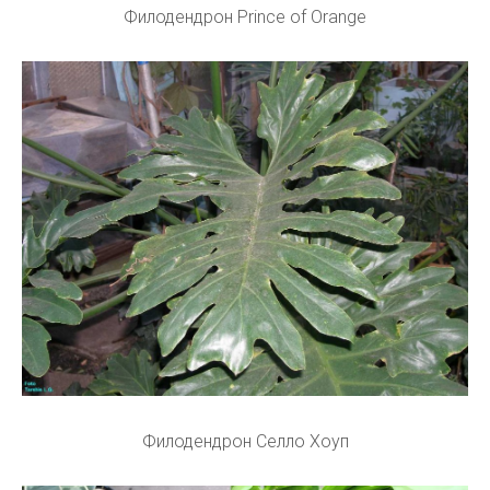
Филодендрон Prince of Orange
Филодендрон Селло Хоуп