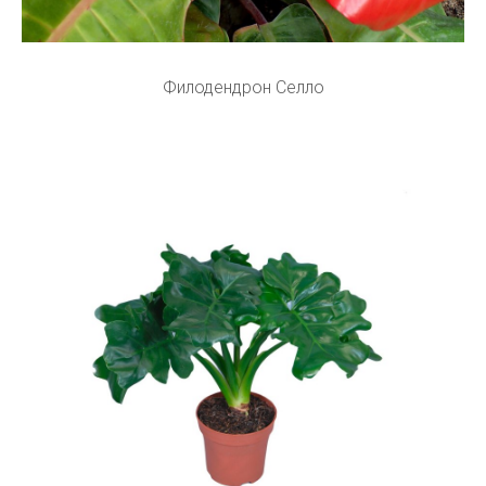
Филодендрон Селло