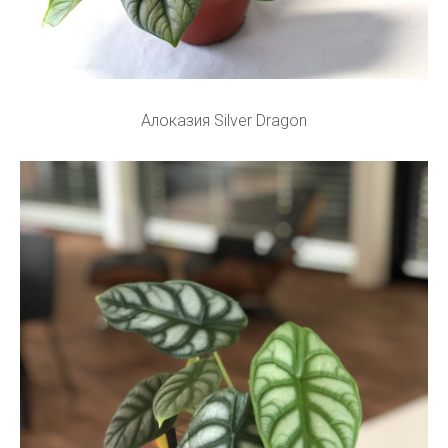
Алоказия Silver Dragon