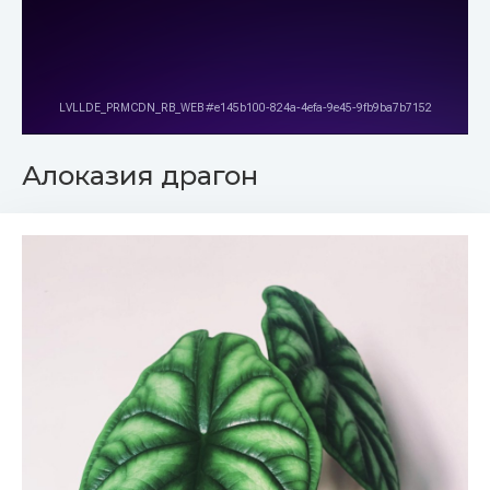
Алоказия драгон