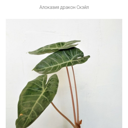
Алоказия дракон Скэйл