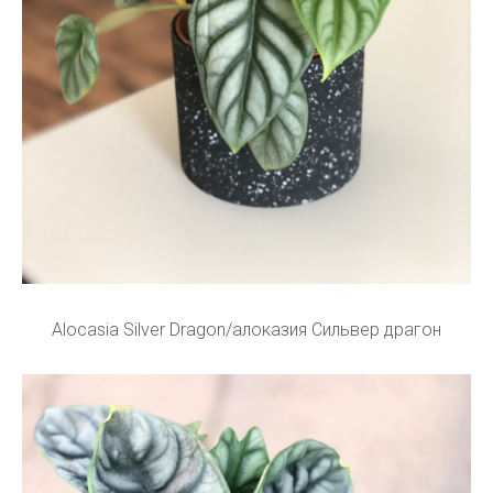
Alocasia Silver Dragon/алоказия Сильвер драгон