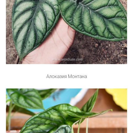
Алоказия Монтана