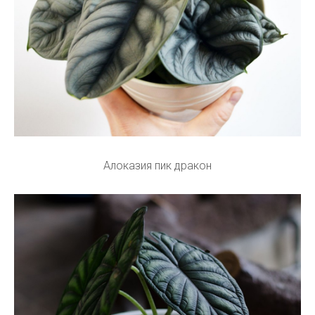
Алоказия пик дракон