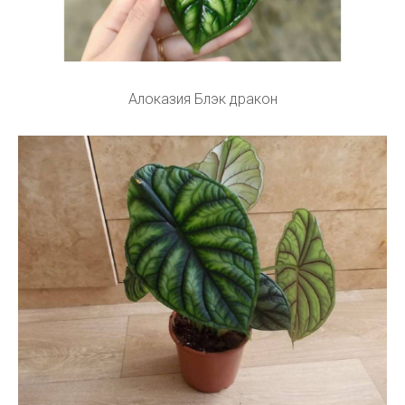
Алоказия Блэк дракон