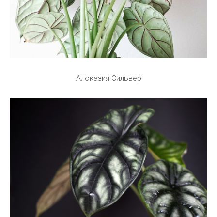
Алоказия Сильвер