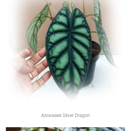
Алоказия Silver Dragon