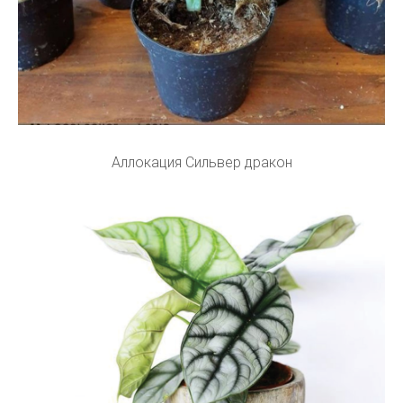
Аллокация Сильвер дракон