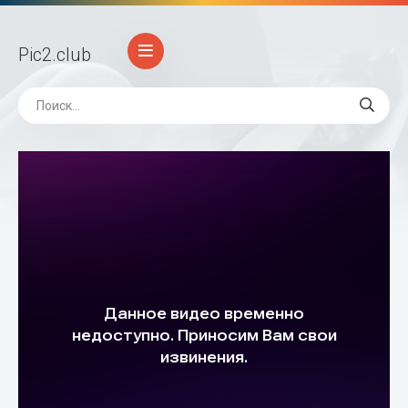
Pic2
.club