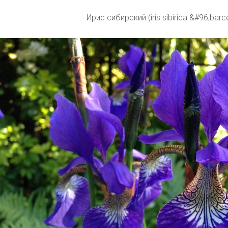
Ирис сибирский (iris sibirica &#96;bar