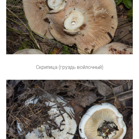
Скрипица (груздь войлочный)