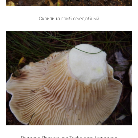
Скрипица гриб съедобный