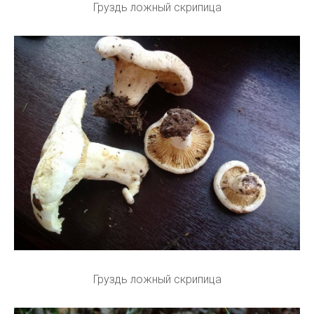
Груздь ложный скрипица
Груздь ложный скрипица