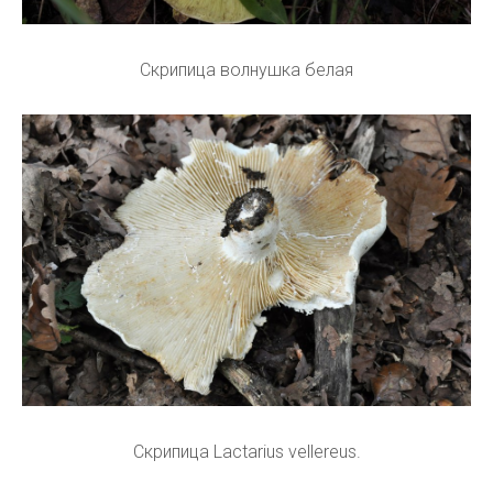
Скрипица волнушка белая
Скрипица Lactarius vellereus.