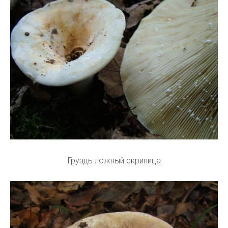
Груздь ложный скрипица