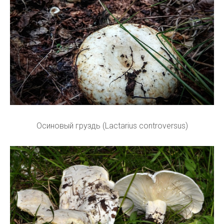
Осиновый груздь (Lactarius controversus)