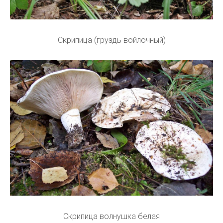
Скрипица (груздь войлочный)
Скрипица волнушка белая