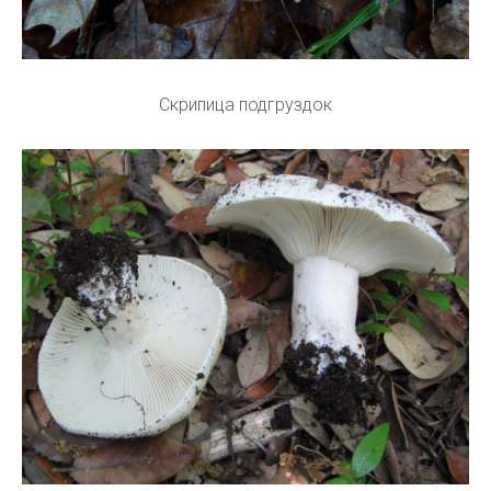
Скрипица подгруздок