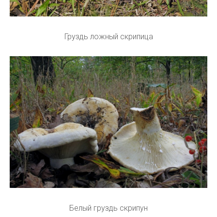
Груздь ложный скрипица
Белый груздь скрипун