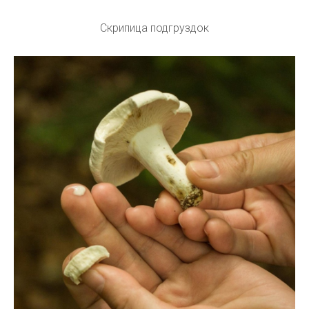
Скрипица подгруздок