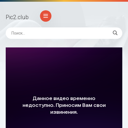
Pic2
.club