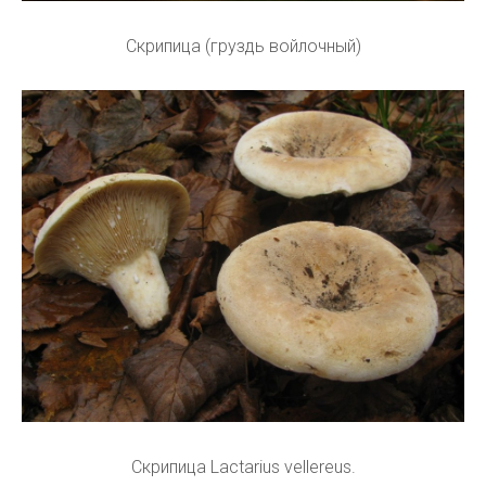
Скрипица (груздь войлочный)
Скрипица Lactarius vellereus.