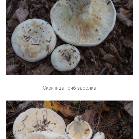
Скрипица гриб засолка