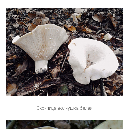
Скрипица волнушка белая