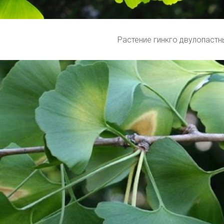
Растение гинкго двулопастн