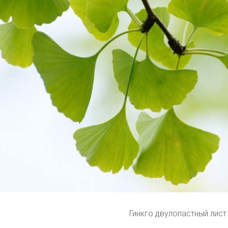
Гинкго двулопастный лист