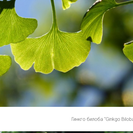
Гинкго билоба "Ginkgo Bilob