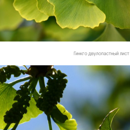
Гинкго двулопастный лист