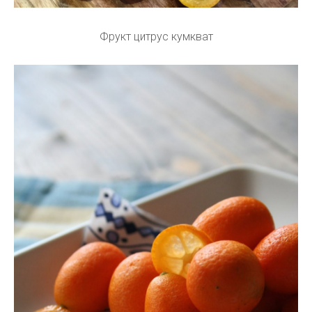
Фрукт цитрус кумкват