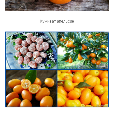
Кумкват апельсин