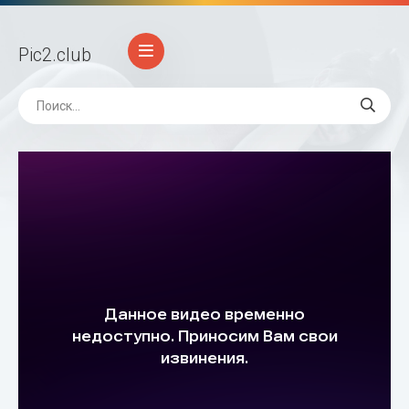
Pic2
.club