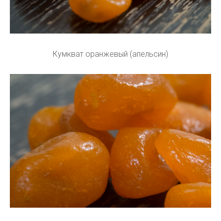
Кумкват оранжевый (апельсин)