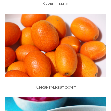
Кумкват микс
Кинкан кумкват фрукт