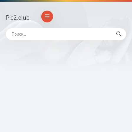
Pic2
.club