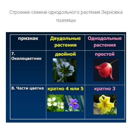
Строение семени однодольного растения Зерновка
пшеницы