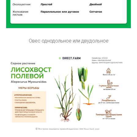
Овес однодольное или двудольное