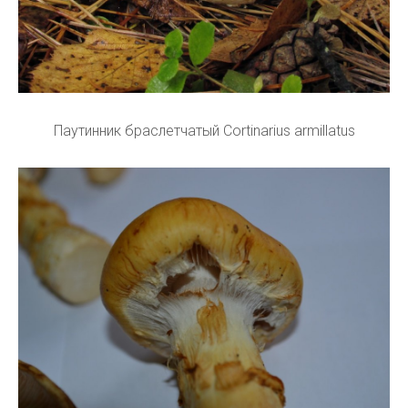
Паутинник браслетчатый Cortinarius armillatus