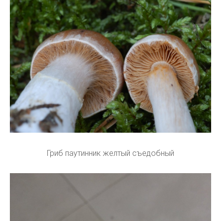
Гриб паутинник желтый съедобный