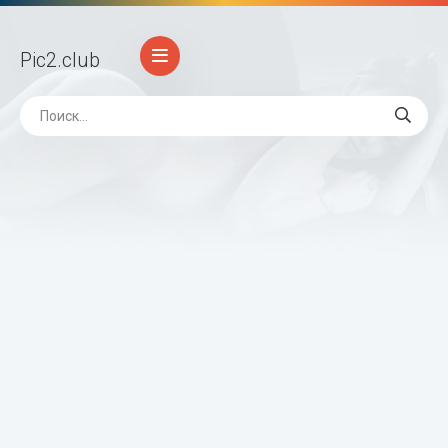
Pic2
.club