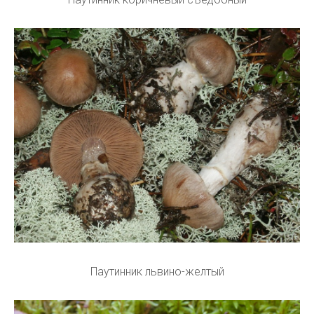
Паутинник львино-желтый