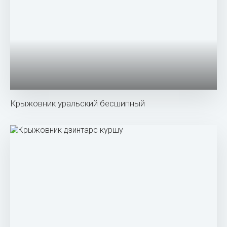
Крыжовник сеянец Лефора