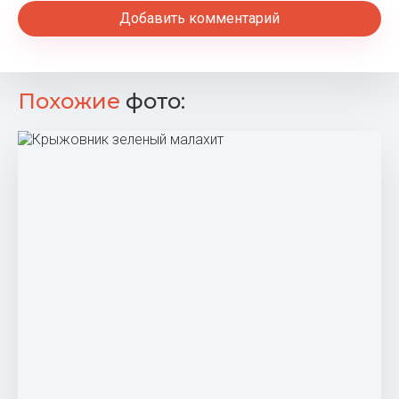
Крыжовник Хиннонмаки Грин