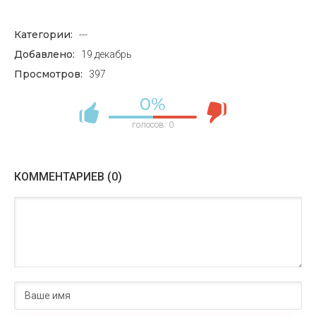
Крыжовник бесшипный малахит