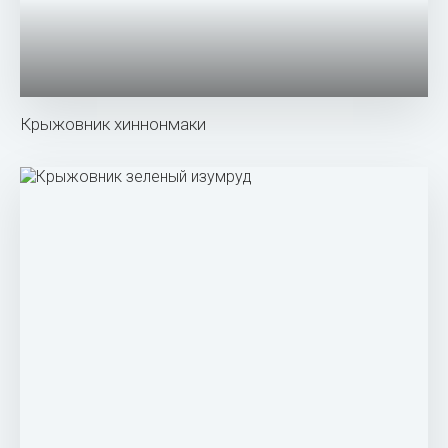
Крыжовник малахит куст
Крыжовник Уральский изумруд