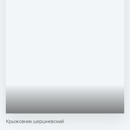
Крыжовник Хинномаки Грин