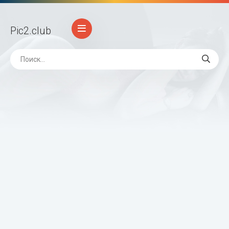
Pic2
.club