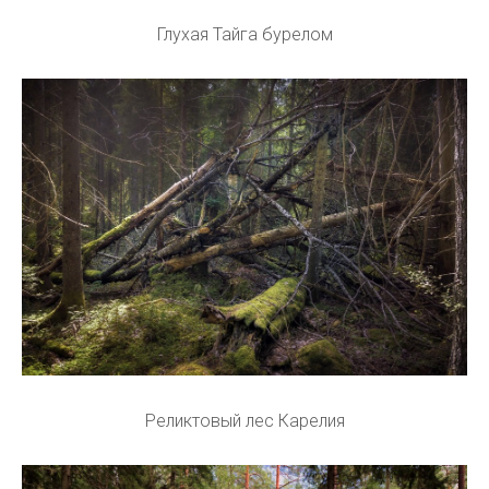
Глухая Тайга бурелом
Реликтовый лес Карелия