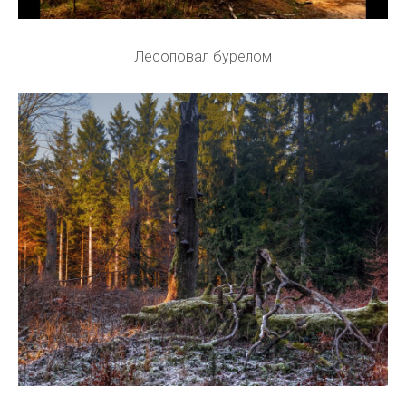
Лесоповал бурелом