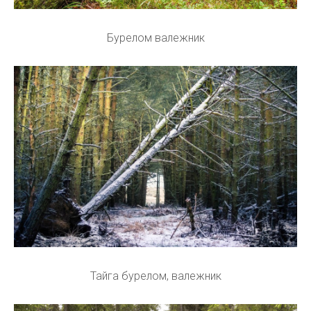
Бурелом валежник
Тайга бурелом, валежник