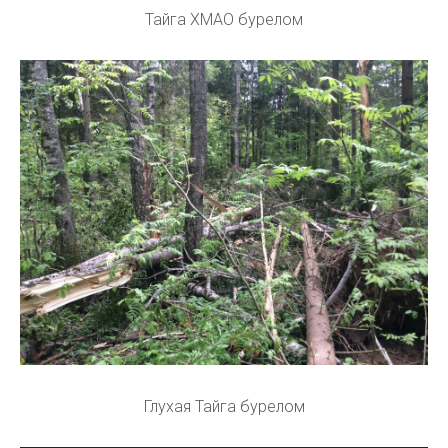
Тайга ХМАО бурелом
Глухая Тайга бурелом