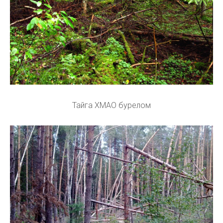
Тайга ХМАО бурелом