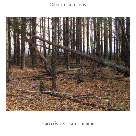
Сухостой в лесу
Тайга бурелом, валежник