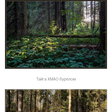
Тайга ХМАО бурелом