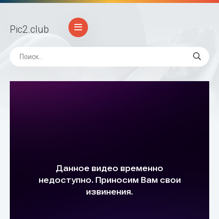
Pic2
.club