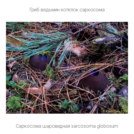
Гриб ведьмин котелок саркосома
Саркосома шаровидная sarcosoma globosum