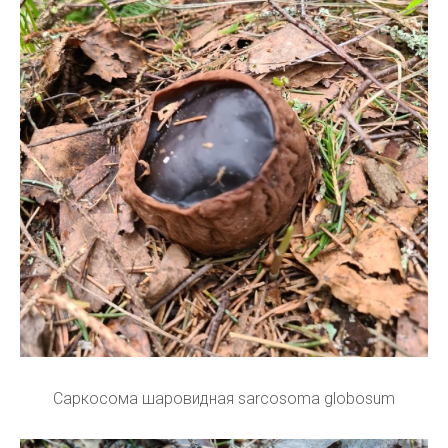
Саркосома шаровидная sarcosoma globosum