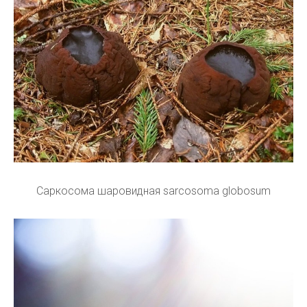
Саркосома шаровидная sarcosoma globosum