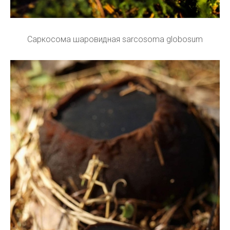
Саркосома шаровидная sarcosoma globosum