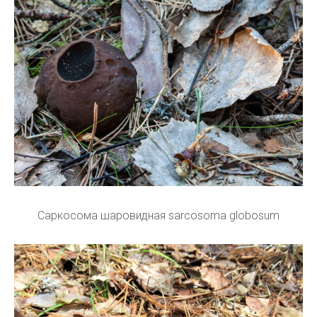
Саркосома шаровидная sarcosoma globosum