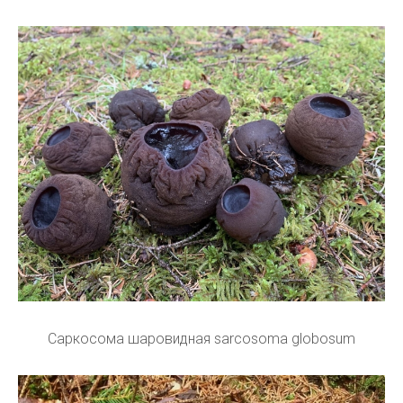
Саркосома шаровидная sarcosoma globosum