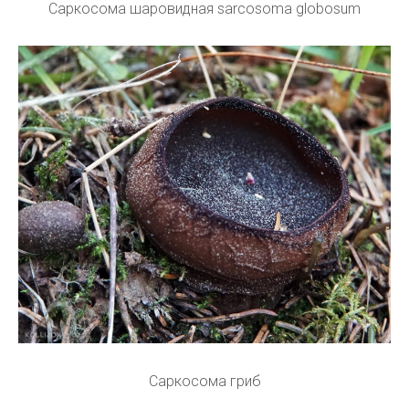
Саркосома шаровидная sarcosoma globosum
Саркосома гриб