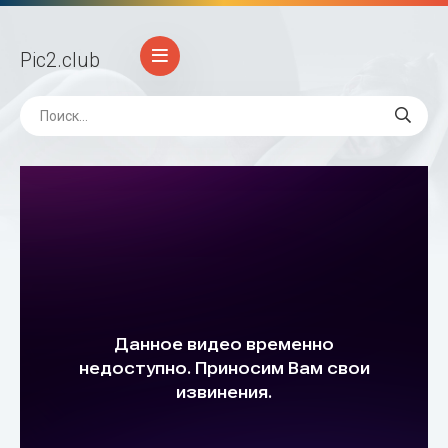
Pic2
.club