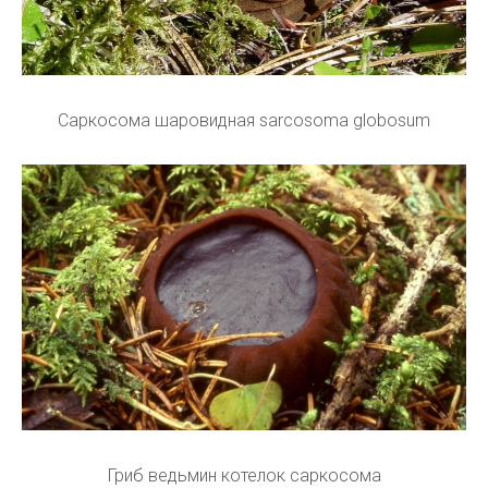
Саркосома шаровидная sarcosoma globosum
Гриб ведьмин котелок саркосома