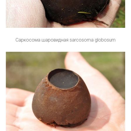
Саркосома шаровидная sarcosoma globosum