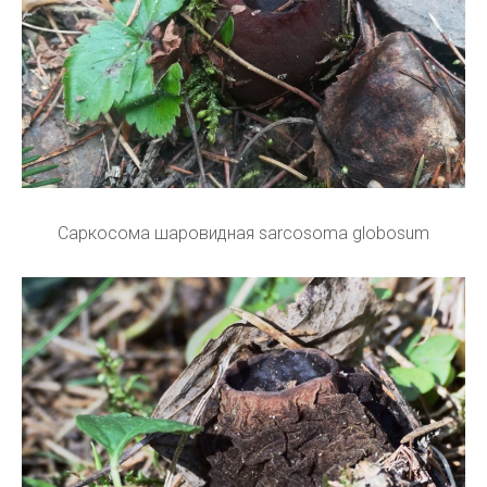
Саркосома шаровидная sarcosoma globosum