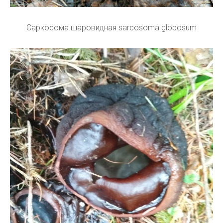
Саркосома шаровидная sarcosoma globosum