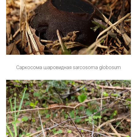
Саркосома шаровидная sarcosoma globosum