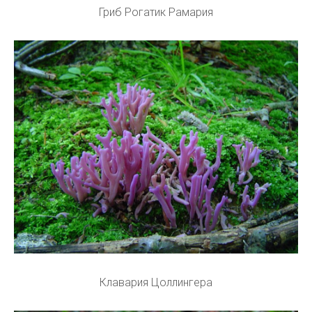
Гриб Рогатик Рамария
Клавария Цоллингера