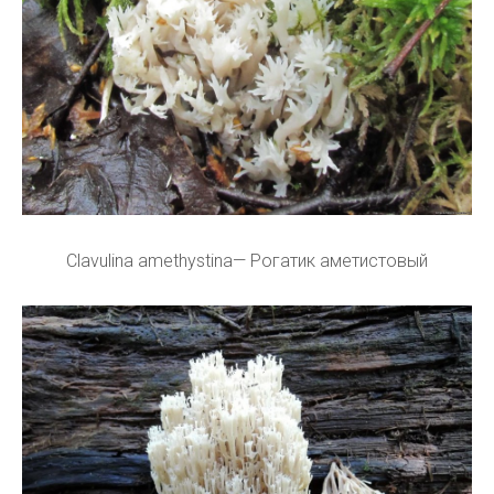
Clavulina amethystina— Рогатик аметистовый