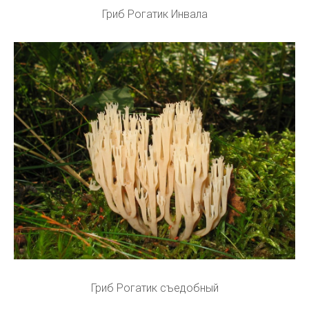
Гриб Рогатик Инвала
Гриб Рогатик съедобный