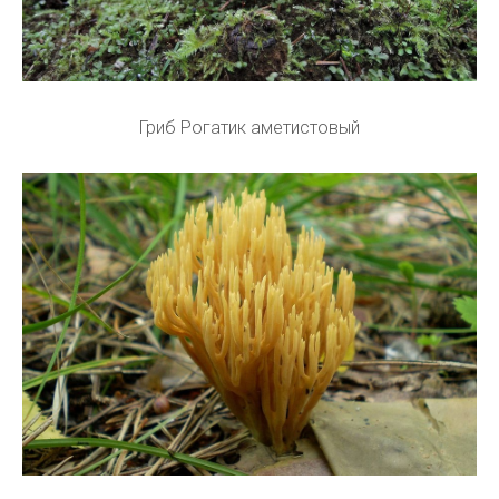
Гриб Рогатик аметистовый