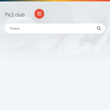
Pic2
.club