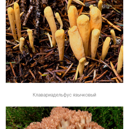
Клавариадельфус язычковый