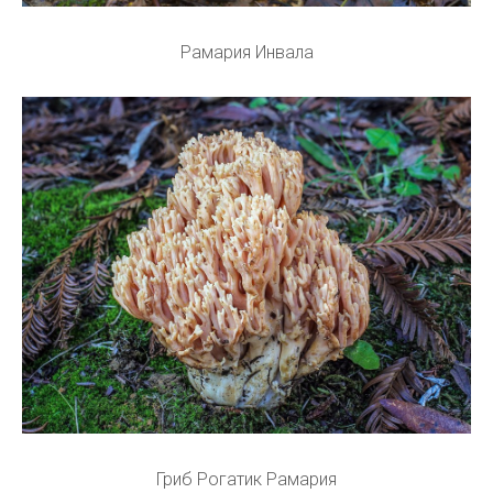
Рамария Инвала
Гриб Рогатик Рамария