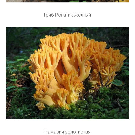
Гриб Рогатик желтый
Рамария золотистая