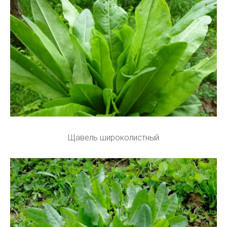
Щавель широколистный