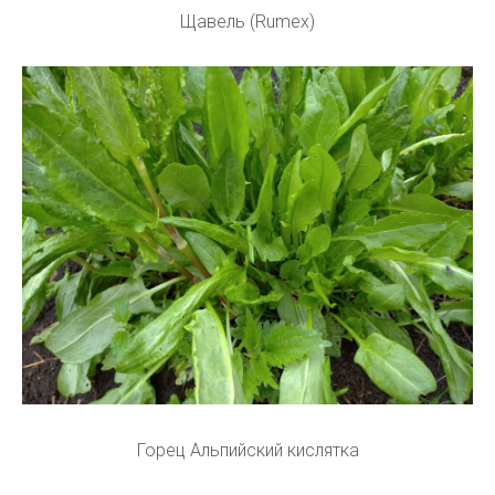
Щавель (Rumex)
Горец Альпийский кислятка