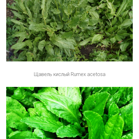
Щавель кислый Rumex acetosa