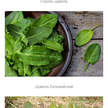
Сорель щавель
Щавель Бельвийский