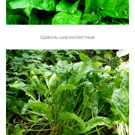
Щавель широколистный