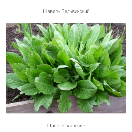
Щавель Бельвийский
Щавель растение