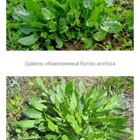
Щавель обыкновенный Rumex acetosa