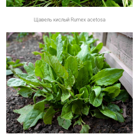
Щавель кислый Rumex acetosa