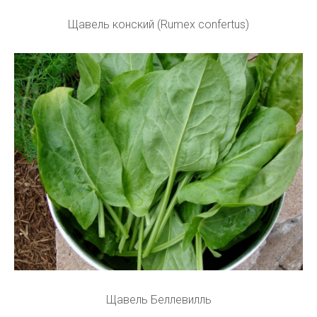
Щавель конский (Rumex confertus)
Щавель Беллевилль