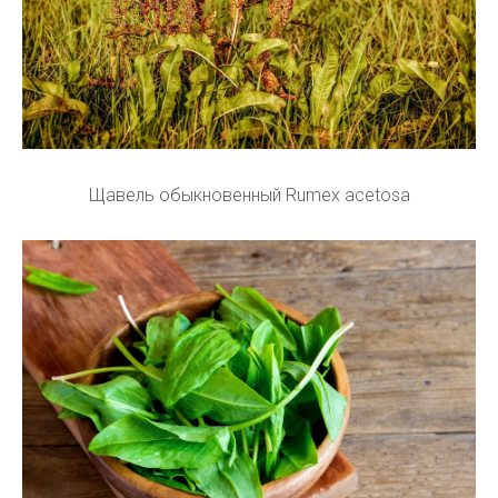
Щавель обыкновенный Rumex acetosa