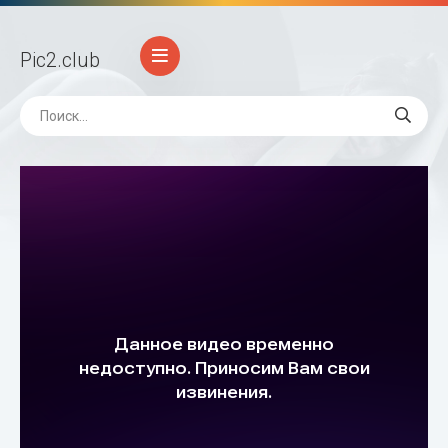
Pic2
.club