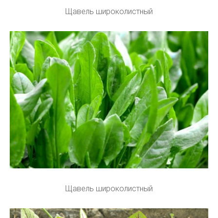
Щавель широколистный
Щавель широколистный