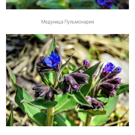
Медуница Пульмонария