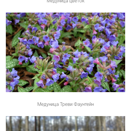
Медуница цветок
Медуница Треви Фаунтейн