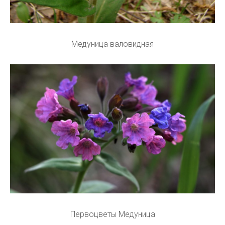
Медуница валовидная
Первоцветы Медуница