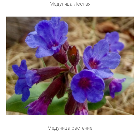
Медуница Лесная
Медуница растение