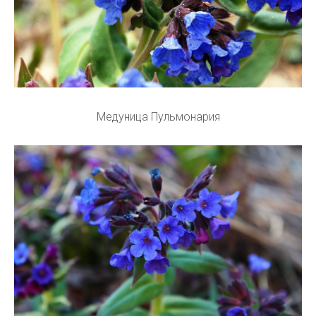
Медуница Пульмонария