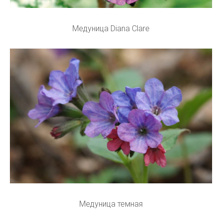
Медуница Diana Clare
Медуница темная