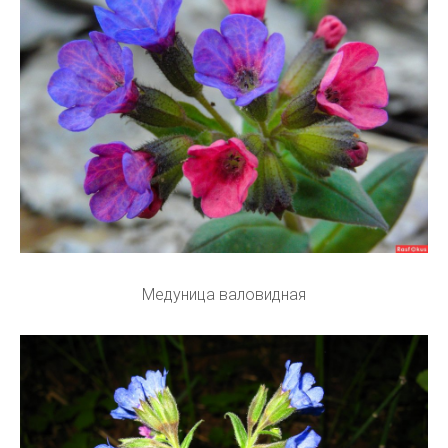
Медуница валовидная