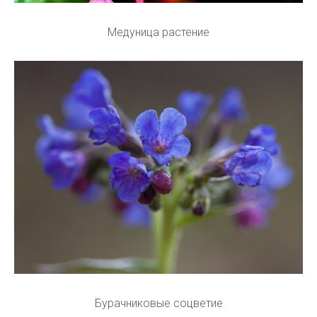
Медуница растение
Бурачниковые соцветие