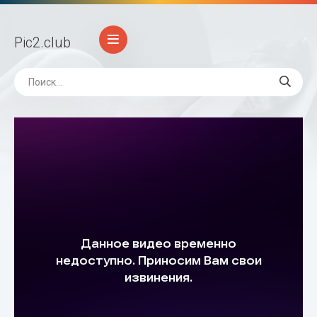
Pic2
.club