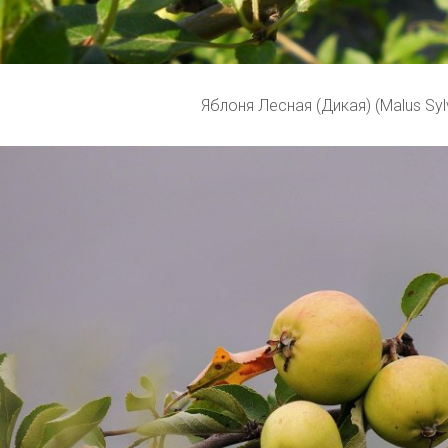
Яблоня Лесная (Дикая) (Malus Sylv