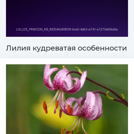
Лилия кудреватая особенности