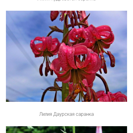
Лилия Даурская саранка