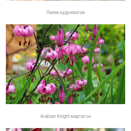
Лилия кудреватая
Arabian Knight мартагон