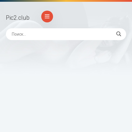
Pic2
.club