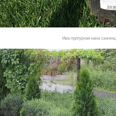
Ива пурпурная нана сажен