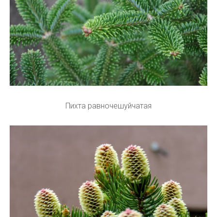
Пихта равночешуйчатая