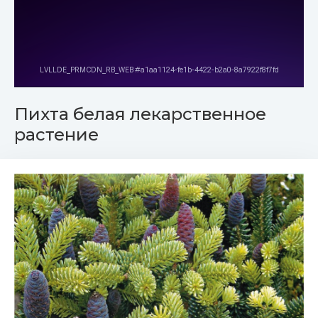
Пихта белая лекарственное
растение