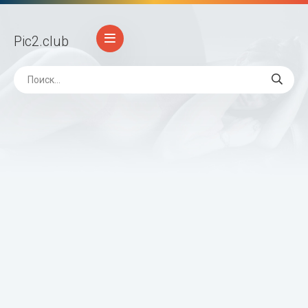
Pic2
.club