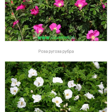
Роза ругоза рубра