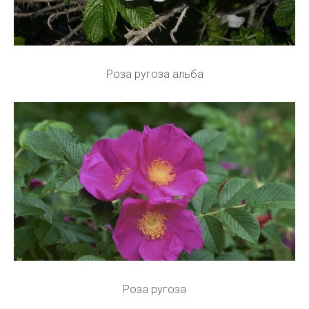
Роза ругоза альба
Роза ругоза