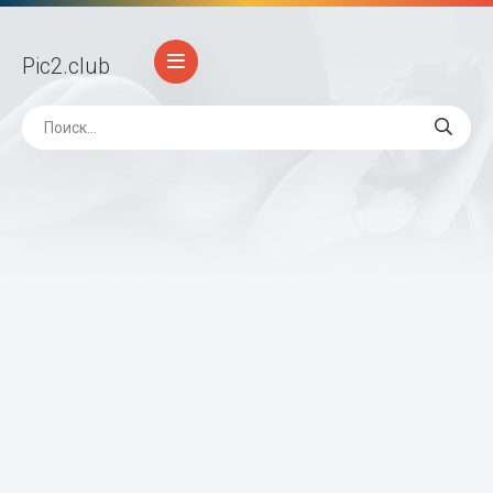
Pic2
.club