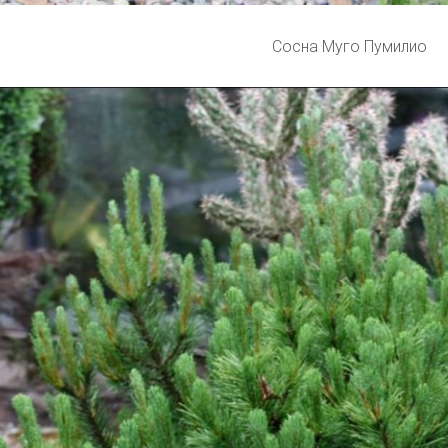
Сосна Муго Пумилио