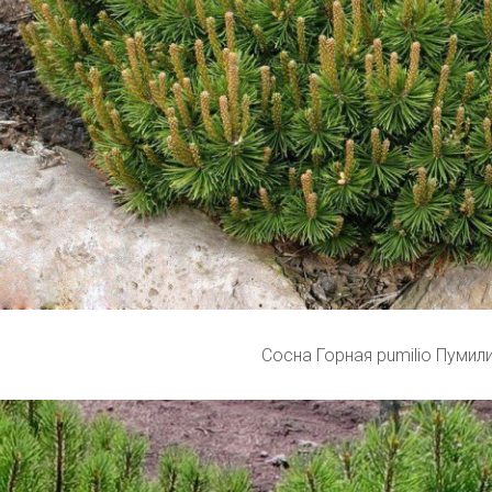
Сосна Горная pumilio Пумил