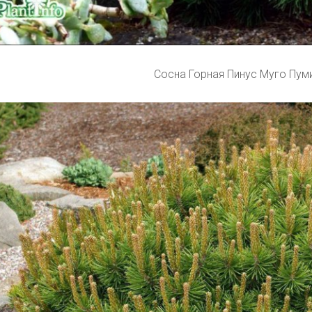
Сосна Горная Пинус Муго Пум