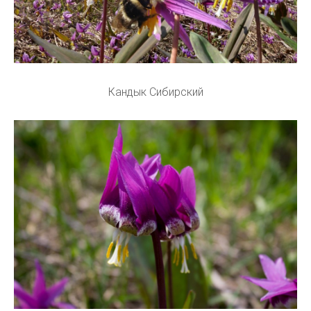
Кандык Сибирский