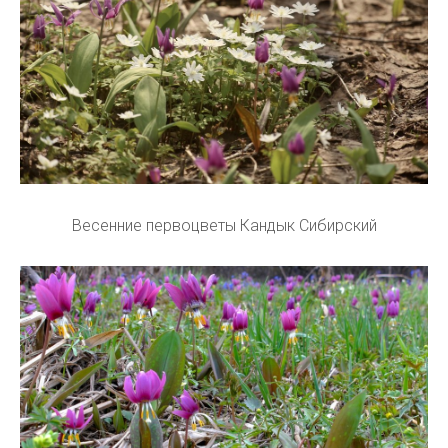
Весенние первоцветы Кандык Сибирский