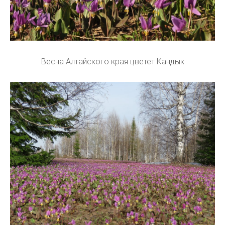
Весна Алтайского края цветет Кандык