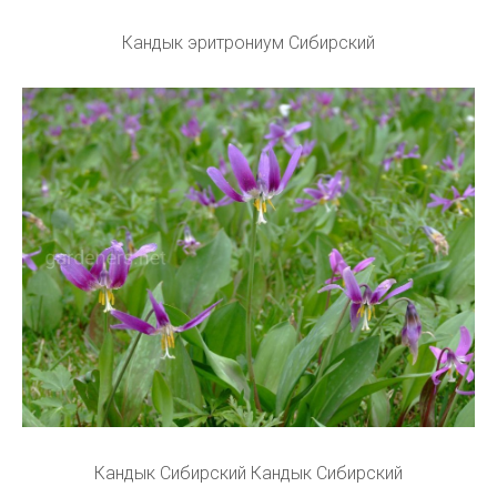
Кандык эритрониум Сибирский
Кандык Сибирский Кандык Сибирский