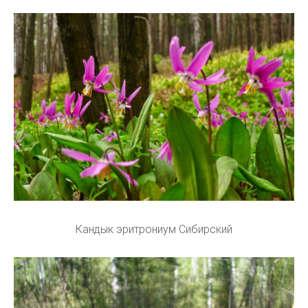
Кандык эритрониум Сибирский