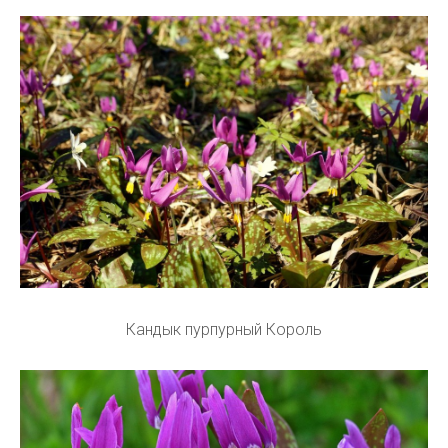
Кандык пурпурный Король