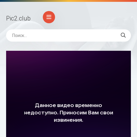
Pic2
.club