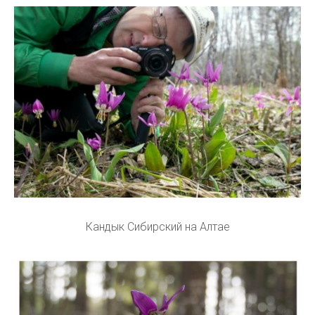
Кандык Сибирский на Алтае