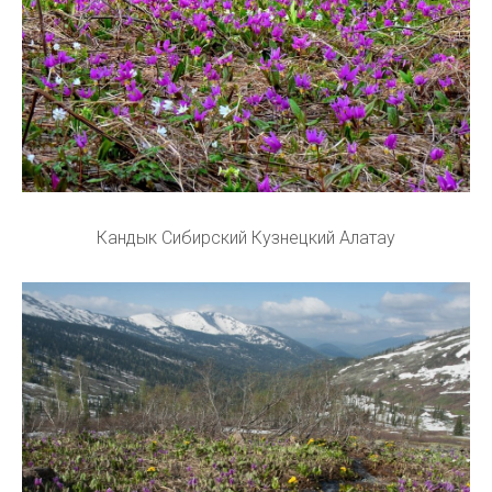
Кандык Сибирский Кузнецкий Алатау