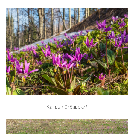
Кандык Сибирский