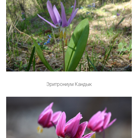
Эритрониум Кандык