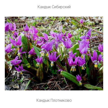
Кандык Сибирский
Кандык Плотниково