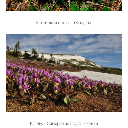
Алтайский цветок (Кандык)
Кандык Сибирский подснежники