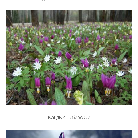
Кандык Сибирский