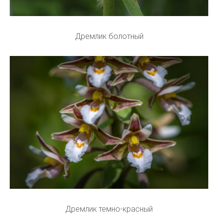
Дремлик болотный
Дремлик темно-красный