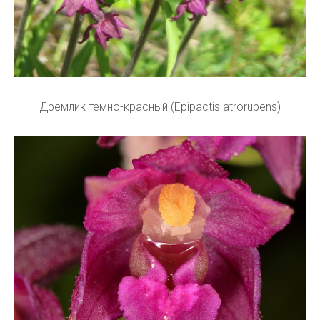
Дремлик темно-красный (Epipactis atrorubens)