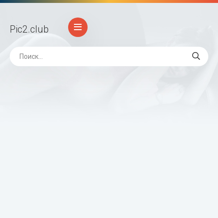
Pic2
.club