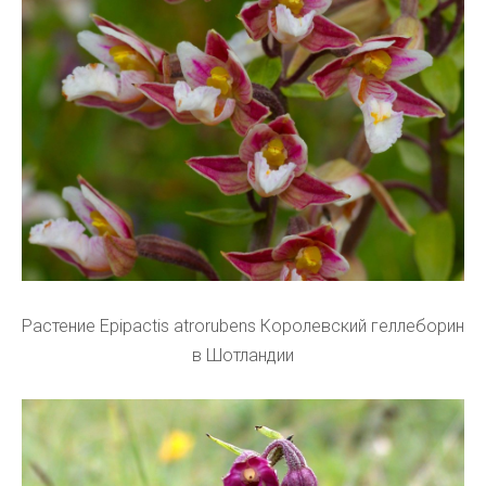
Растение Epipactis atrorubens Королевский геллеборин
в Шотландии