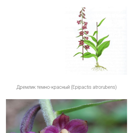
Дремлик темно-красный (Epipactis atrorubens)