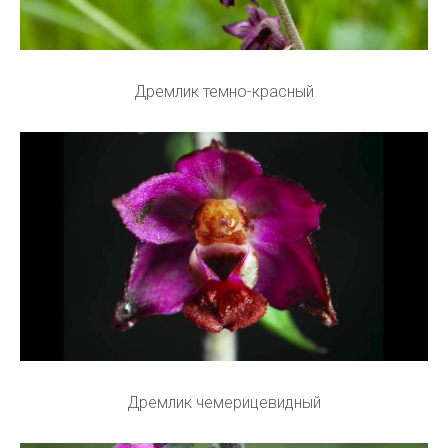
Дремлик темно-красный
Дремлик чемерицевидный