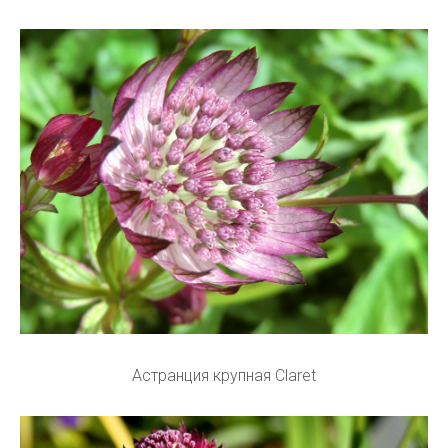
Астранция крупная Claret