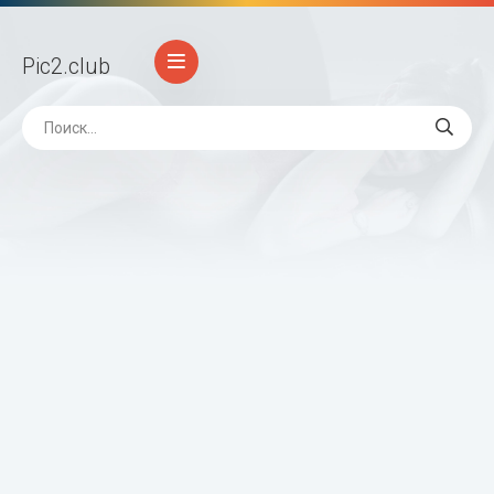
Pic2
.club