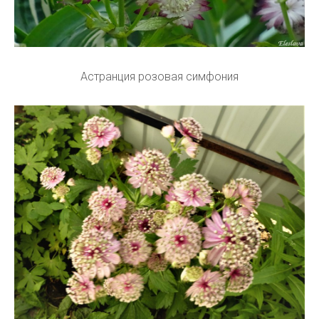
Астранция розовая симфония