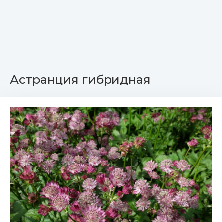
Астранция гибридная