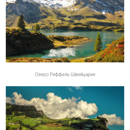
Озеро Риффель Швейцария