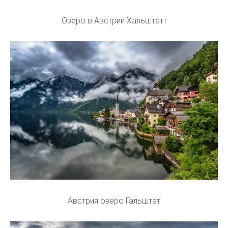
Озеро в Австрии Хальштатт
Австрия озеро Гальштат