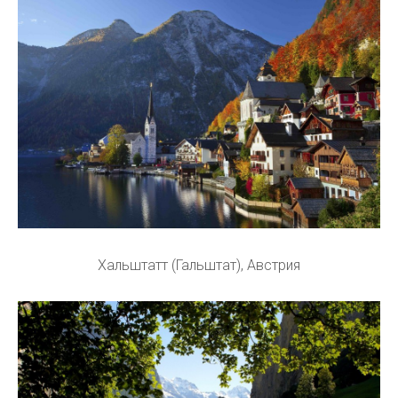
Хальштатт (Гальштат), Австрия