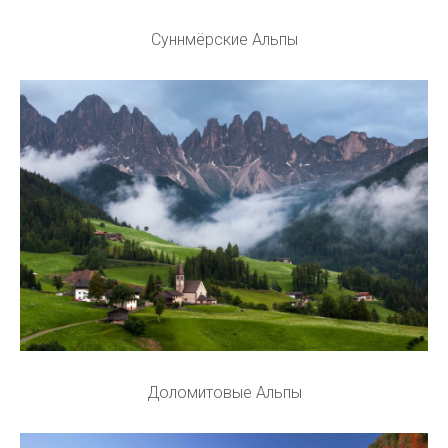
Суннмёрские Альпы
Доломитовые Альпы