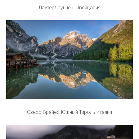
Лаутербруннен Швейцария
Озеро Брайес Южный Тироль Италия