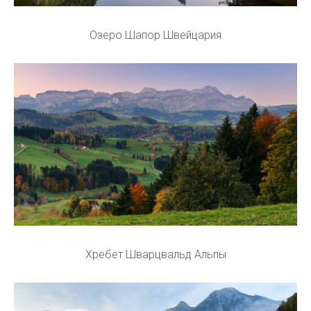
Озеро Шапор Швейцария
Хребет Шварцвальд Альпы