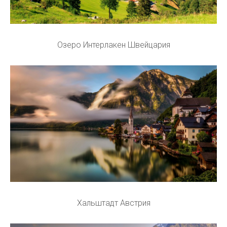
Озеро Интерлакен Швейцария
Хальштадт Австрия