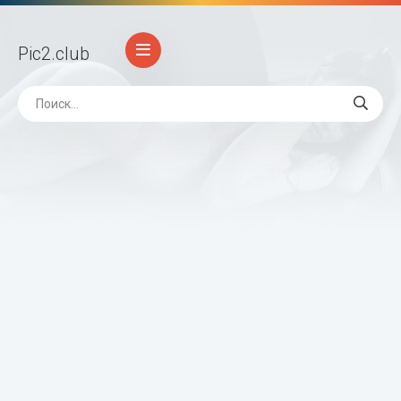
Pic2
.club