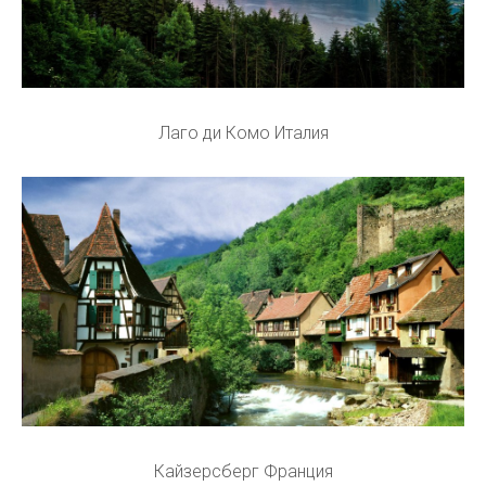
Лаго ди Комо Италия
Кайзерсберг Франция