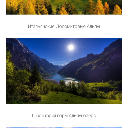
Итальянские Доломитовые Альпы
Швейцария горы Альпы озеро