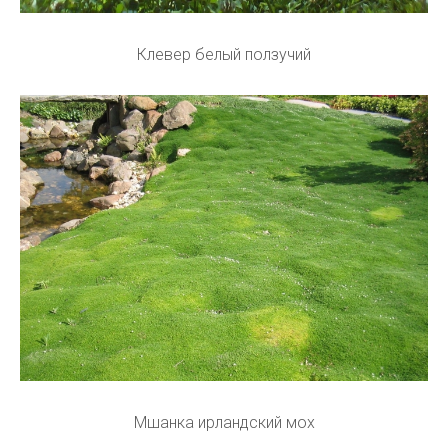
Клевер белый ползучий
Мшанка ирландский мох