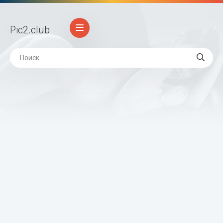
Pic2
.club