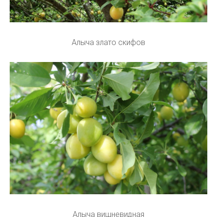
Алыча злато скифов
Алыча вишневидная