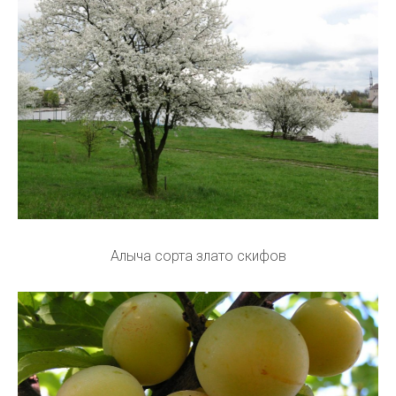
Алыча сорта злато скифов