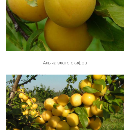
Алыча злато скифов