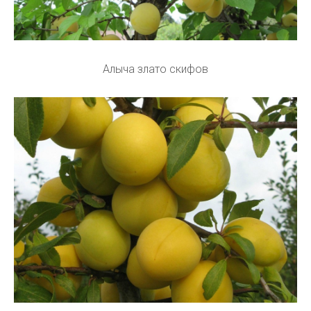
Алыча злато скифов