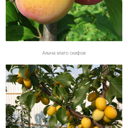
Алыча злато скифов