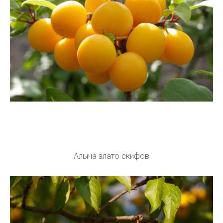
Алыча злато скифов