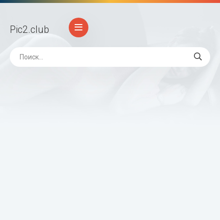
Pic2
.club