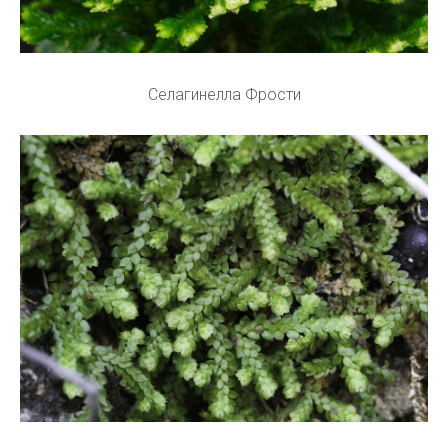
Селагинелла Фрости