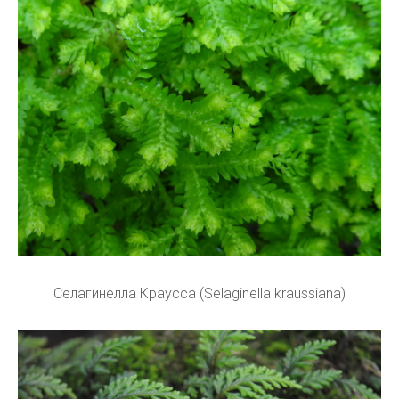
Селагинелла Краусса (Selaginella kraussiana)