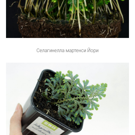
Селагинелла мартенси Йори