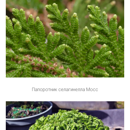
Папоротник селагинелла Мосс