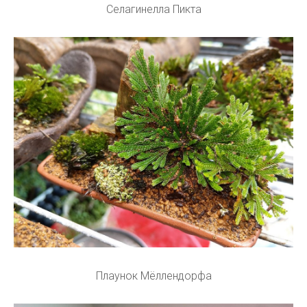
Селагинелла Пикта
Плаунок Мёллендорфа