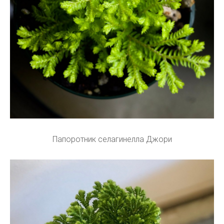
Папоротник селагинелла Джори