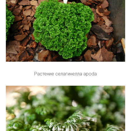
Растение селагинелла apoda