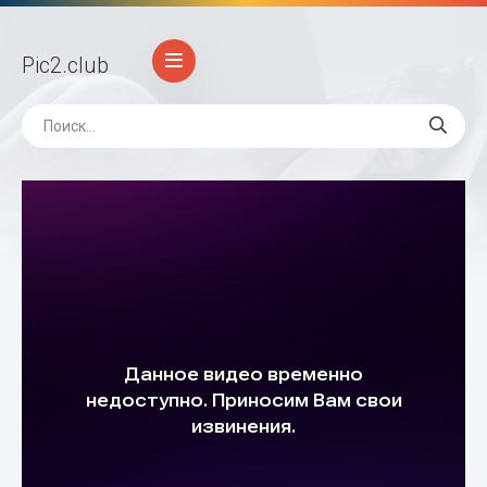
Pic2
.club