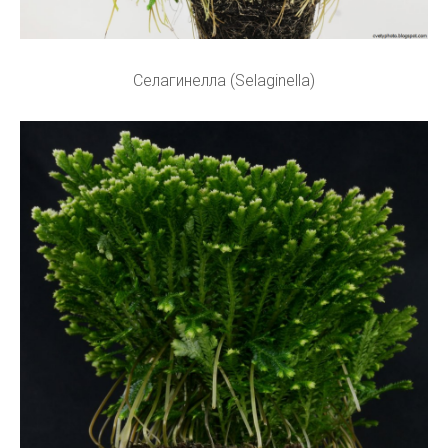
Селагинелла (Selaginella)