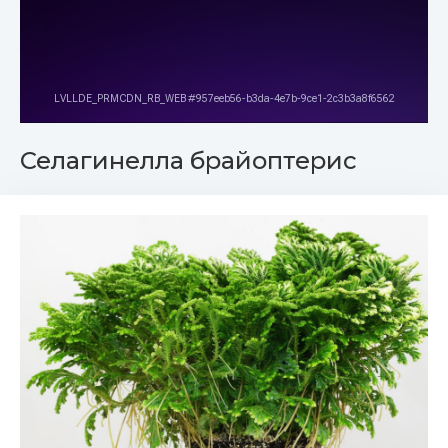
Селагинелла брайоптерис