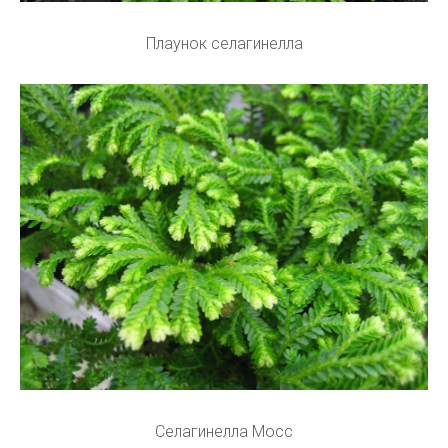
Плаунок селагинелла
Селагинелла Мосс