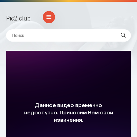
Pic2
.club