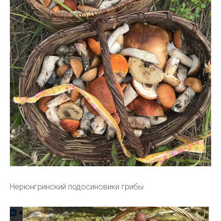
Нерюнгринский подосиновики грибы