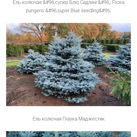
Ель колючая &#96;супер Блю Сидлинг&#96;, Picea
pungens &#96;super Blue seedling&#96;
Ель колючая Глаука Маджестик