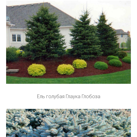
Ель голубая Глаука Глобоза