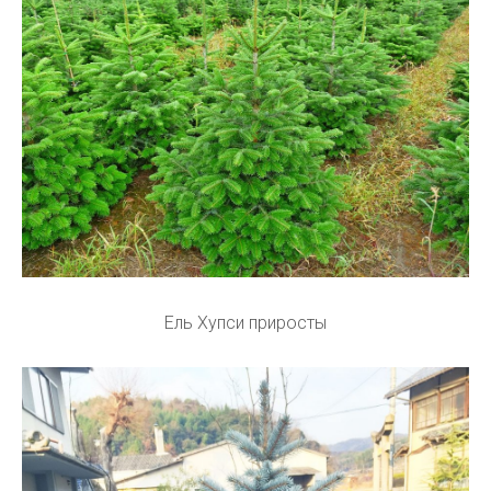
Ель Хупси приросты