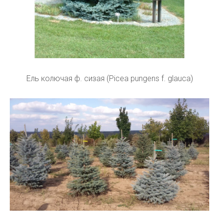
Ель колючая ф. сизая (Picea pungens f. glauca)