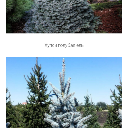
Хупси голубая ель