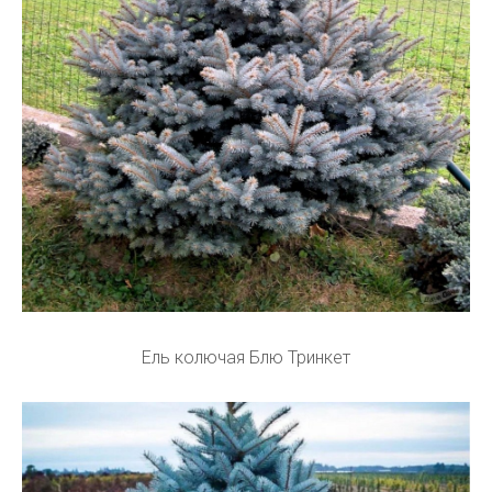
Ель колючая Блю Тринкет