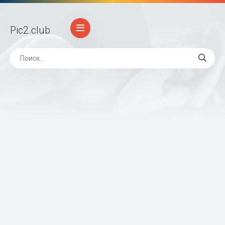
Pic2
.club