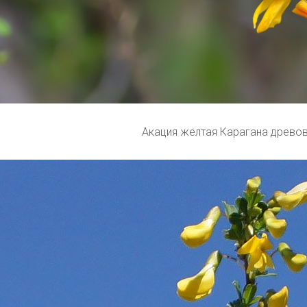
Акация желтая Карагана древо