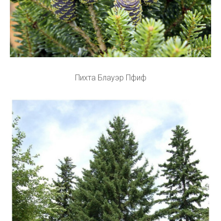
Пихта Блауэр Пфиф