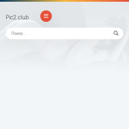
Pic2
.club