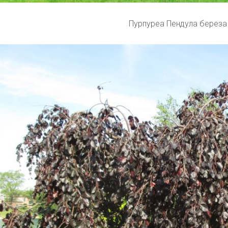
Пурпуреа Пендула береза