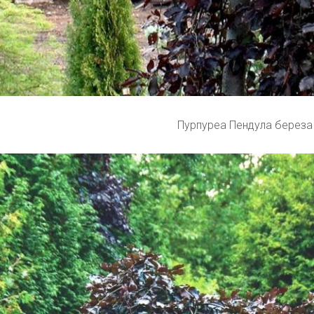
Пурпуреа Пендула береза