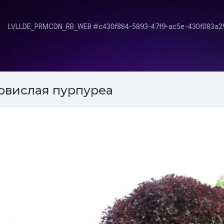
овислая пурпуреа