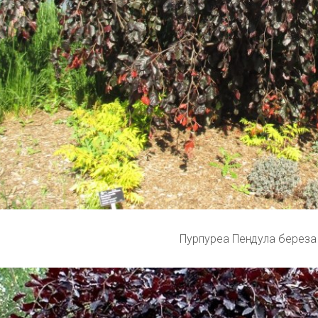
Пурпуреа Пендула береза