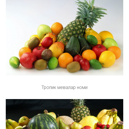
Тропик мевалар номи