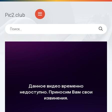
Pic2
.club