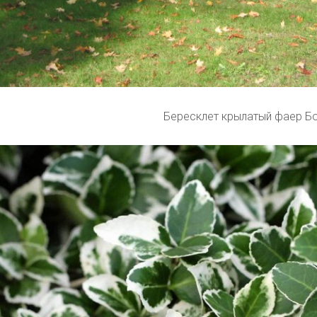
Бересклет крылатый фаер Б