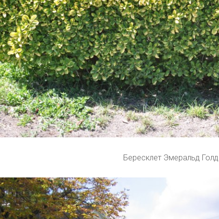
Бересклет Эмеральд Голд