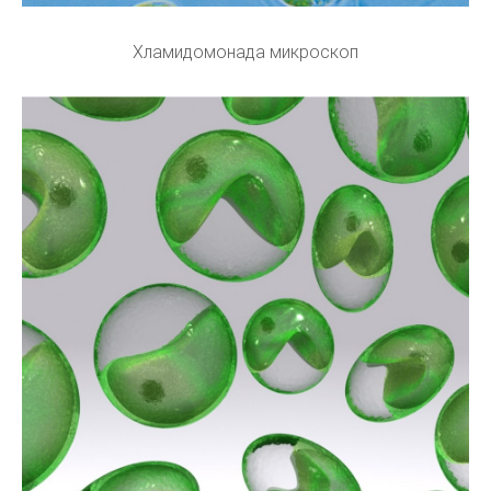
Хламидомонада микроскоп