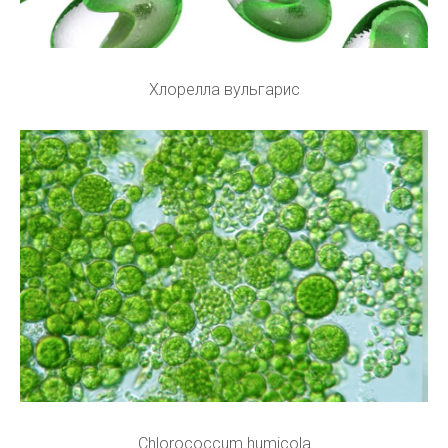
Хлорелла вульгарис
Chlorococcum humicola