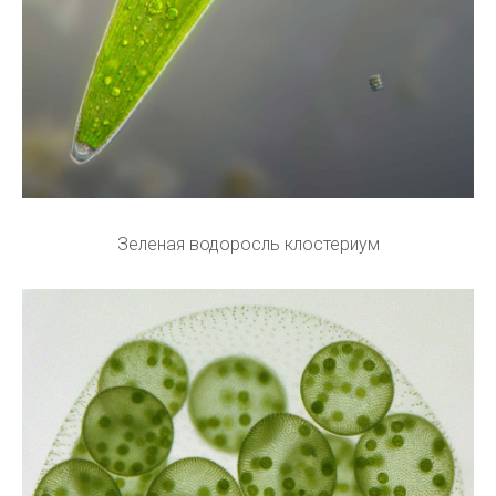
Зеленая водоросль клостериум