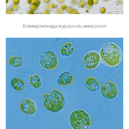
Хламидомонада водоросль микроскоп