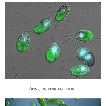
Хламидомонада микроскоп