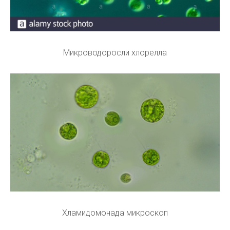
Микроводоросли хлорелла
Хламидомонада микроскоп