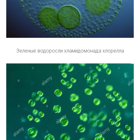
Зеленые водоросли хламидомонада хлорелла