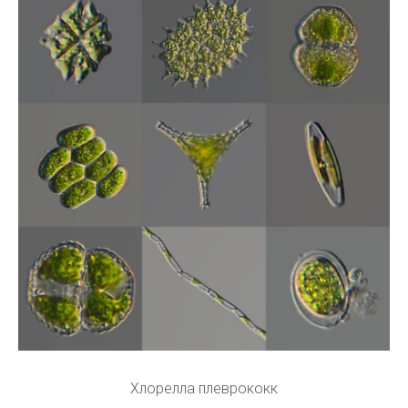
Хлорелла плеврококк