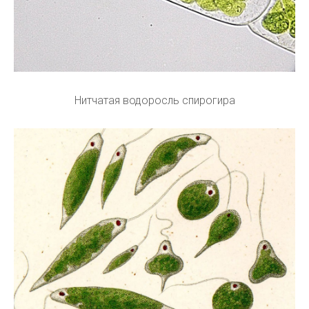
Нитчатая водоросль спирогира