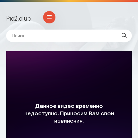
Pic2
.club