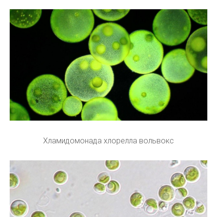
Хламидомонада хлорелла вольвокс