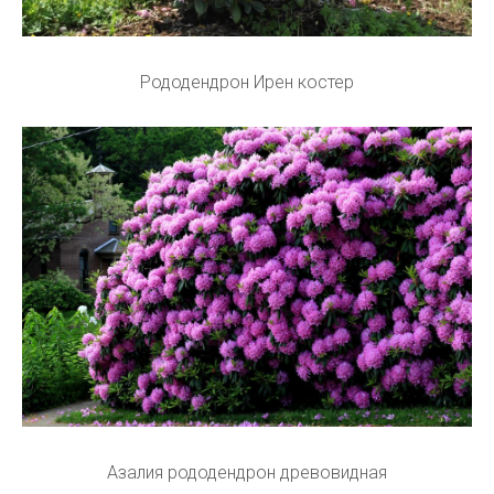
Рододендрон Ирен костер
Азалия рододендрон древовидная