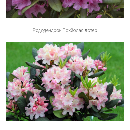
Рододендрон Похйолас дотер