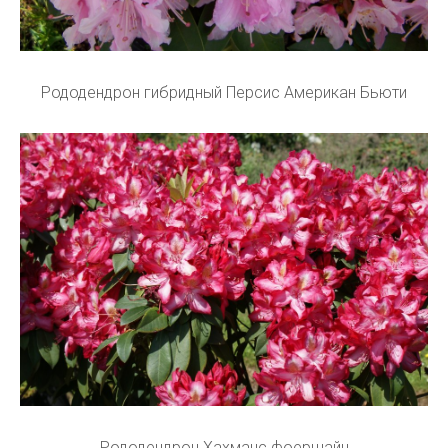
Рододендрон гибридный Персис Американ Бьюти
Рододендрон Хахманс фоершайн