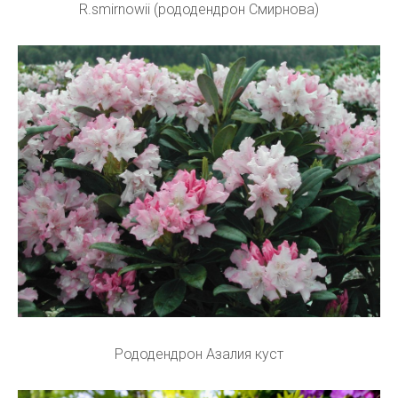
R.smirnowii (рододендрон Смирнова)
Рододендрон Азалия куст