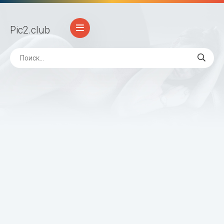
Pic2
.club