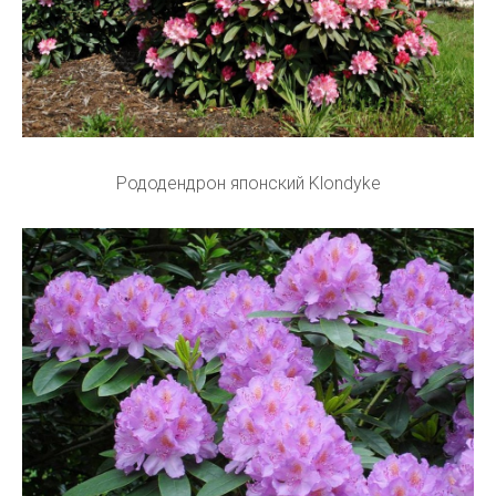
Рододендрон японский Klondyke