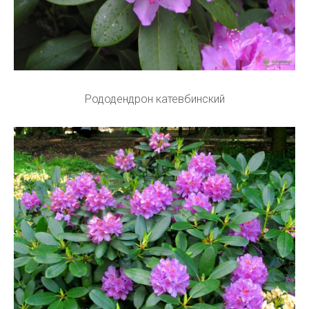
Рододендрон катевбинский