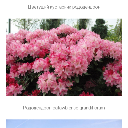
Цветущий кустарник рододендрон
Рододендрон catawbiense grandiflorum