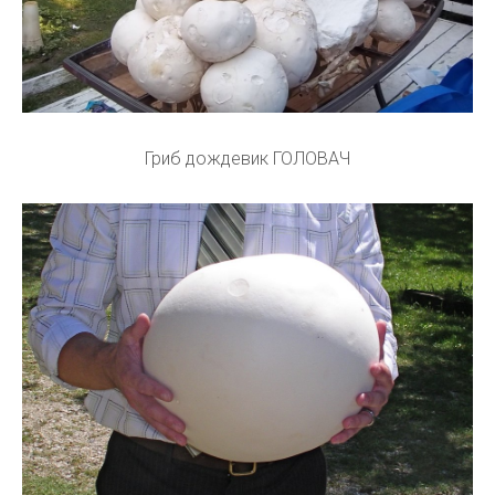
Гриб дождевик ГОЛОВАЧ