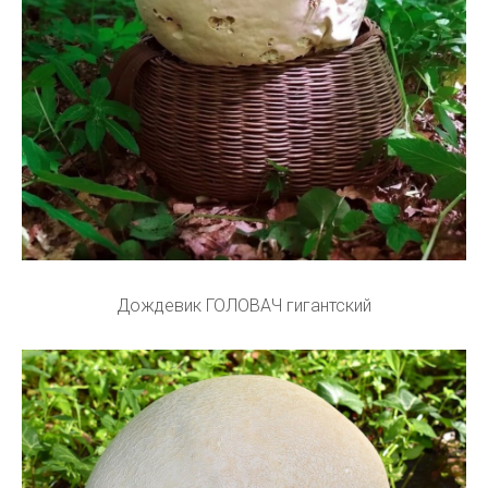
Дождевик ГОЛОВАЧ гигантский