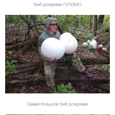
Гриб дождевик ГОЛОВАЧ
Самый большой гриб дождевик