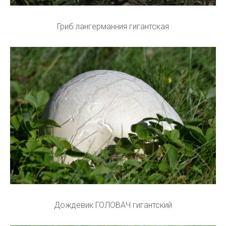
Гриб лангерманния гигантская
Дождевик ГОЛОВАЧ гигантский