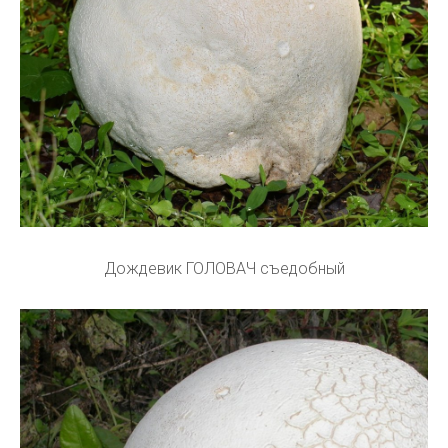
Дождевик ГОЛОВАЧ съедобный