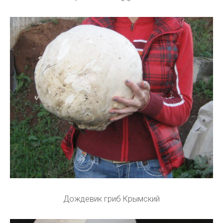
Дождевик гриб Крымский