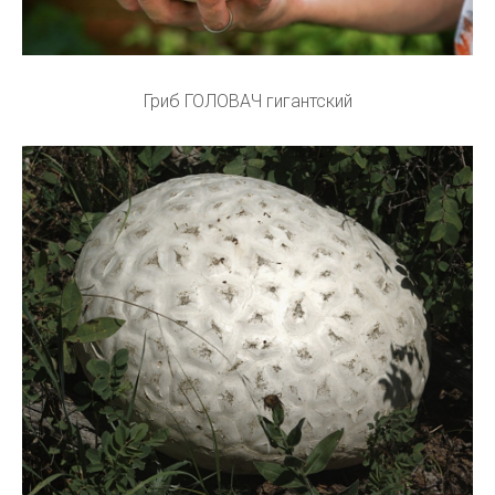
Гриб ГОЛОВАЧ гигантский