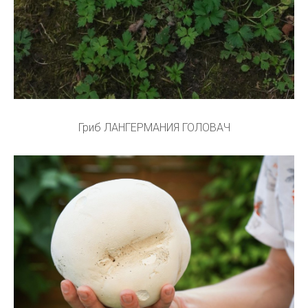
Гриб ЛАНГЕРМАНИЯ ГОЛОВАЧ