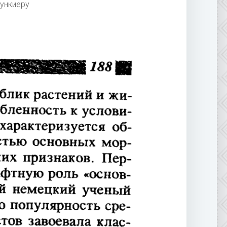
ункиеру