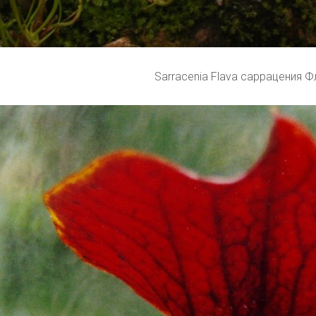
Sarracenia Flava саррацения Ф