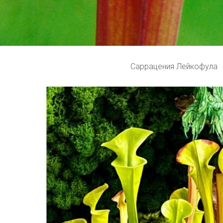
Саррацения Лейкофула