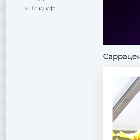
Ландшафт
Сарраце