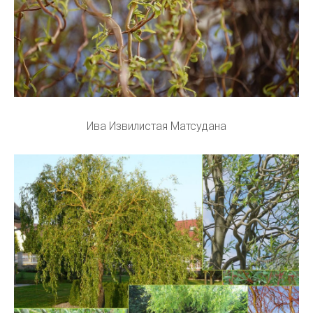
Ива Извилистая Матсудана