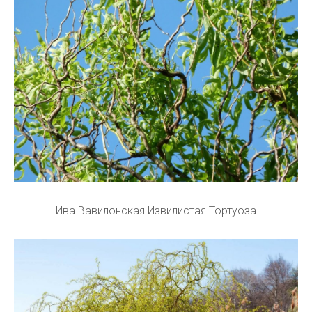
Ива Вавилонская Извилистая Тортуоза