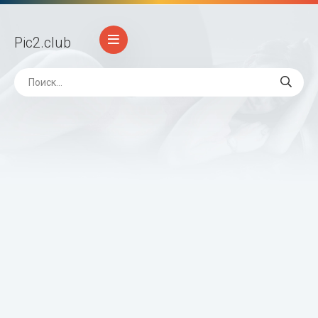
Pic2
.club