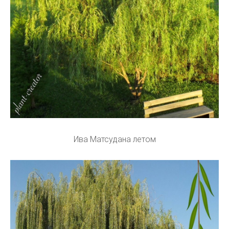
Ива Матсудана летом