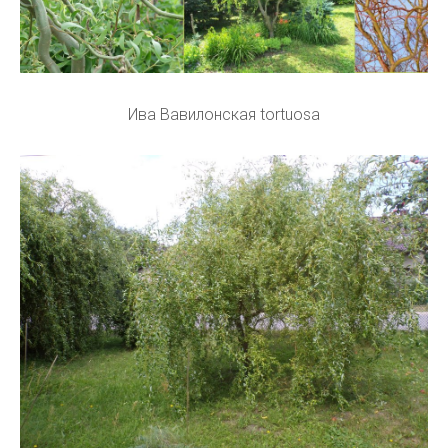
Ива Вавилонская tortuosa