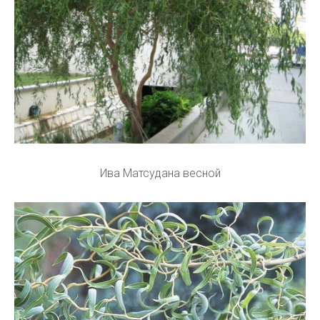
Ива Матсудана весной