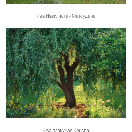
Ива Извилистая Матсудана
Ива плакучая Криспа