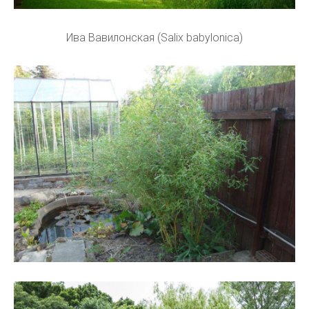
Ива Вавилонская (Salix babylonica)