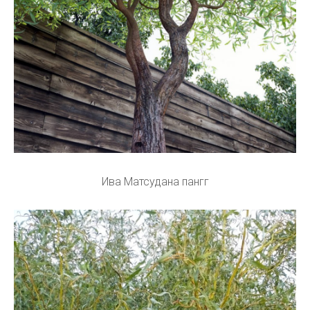
Ива Матсудана пангг