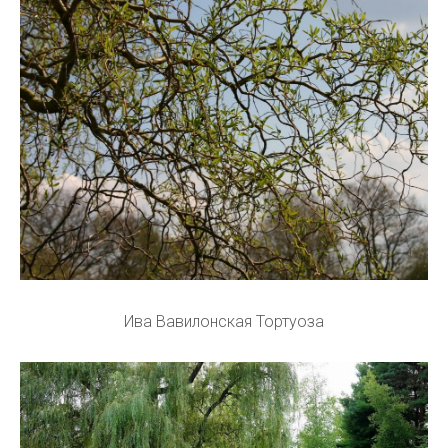
Ива Вавилонская Тортуоза