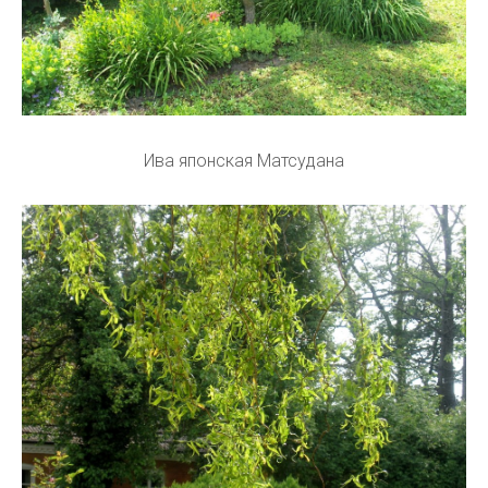
Ива японская Матсудана