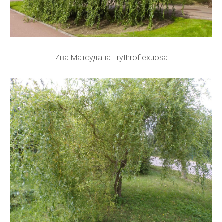
Ива Матсудана Erythroflexuosa