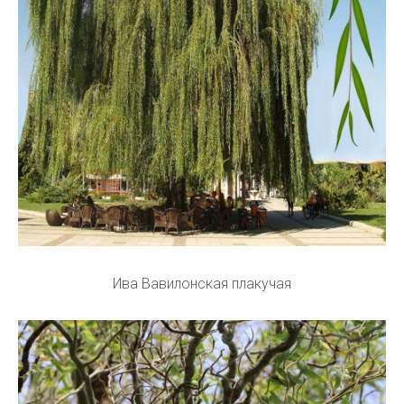
Ива Вавилонская плакучая