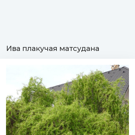
Ива плакучая матсудана