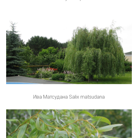
Ива Матсудана Salix matsudana