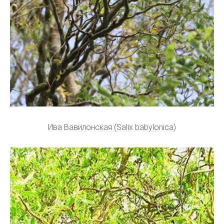
Ива Вавилонская (Salix babylonica)