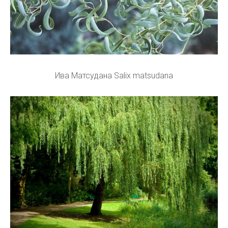
Ива Матсудана Salix matsudana