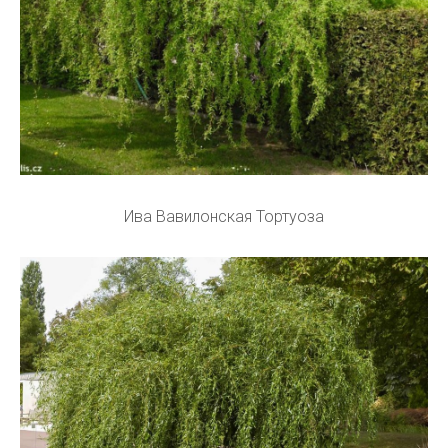
Ива Вавилонская Тортуоза