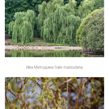
Ива Матсудана Salix matsudana