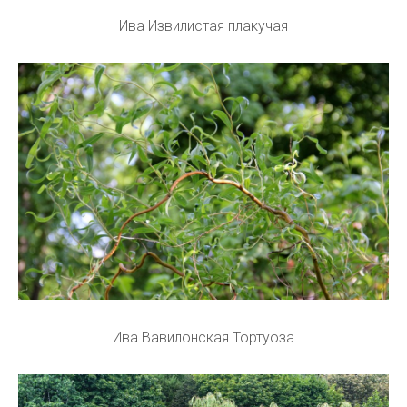
Ива Извилистая плакучая
Ива Вавилонская Тортуоза