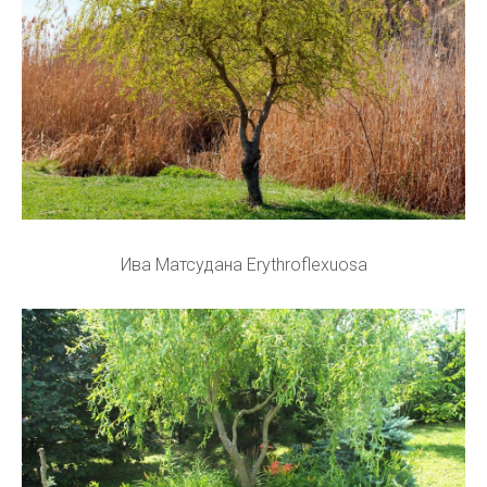
Ива Матсудана Erythroflexuosa