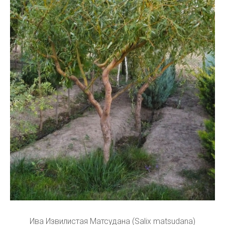
Ива Извилистая Матсудана (Salix matsudana)