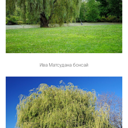
Ива Матсудана бонсай