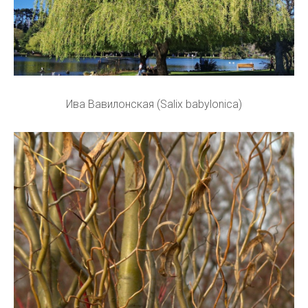
Ива Вавилонская (Salix babylonica)