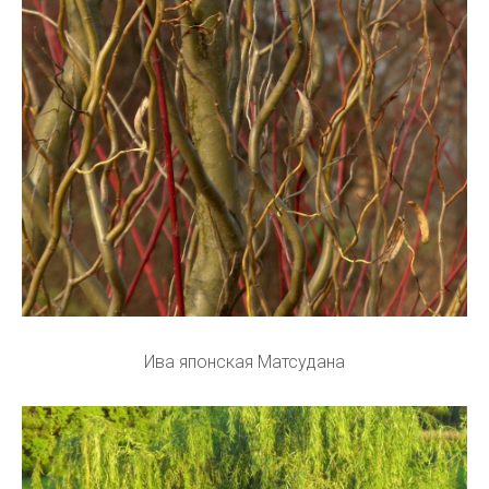
Ива японская Матсудана