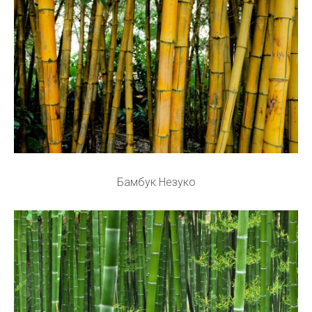
Бамбук Незуко