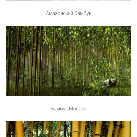
Амазонский бамбук
Бамбук Мадаке