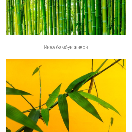
Икеа бамбук живой