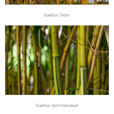
Бамбук Тибет
Бамбук тростниковый