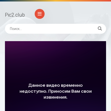
Pic2
.club