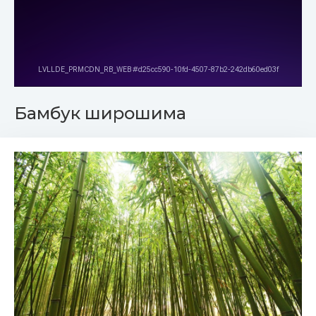
Бамбук широшима